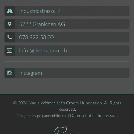
Industriestrasse 7
5722 Gränichen AG
078 922 53 00
info @ lets-groom.ch
Instagram
© 2026 Nadia Widmer, Let's Groom Hundesalon. All Rights
Reserved.
|
Datenschutz
|
Impressum
Designed by
pc-pannenhilfe.ch
.